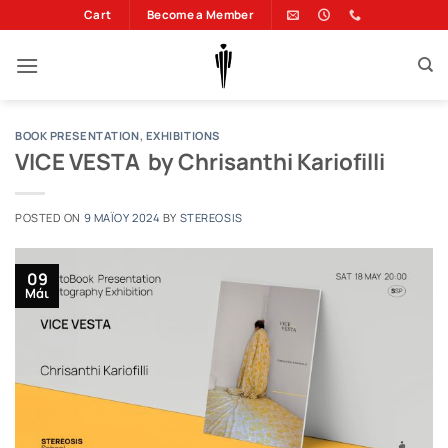
Μετάβαση
Cart
Become a Member
στο
περιεχόμενο
BOOK PRESENTATION
,
EXHIBITIONS
VICE VESTA by Chrisanthi Kariofilli
POSTED ON
9 ΜΑΪ́ΟΥ 2024
BY
STEREOSIS
09
Μάι