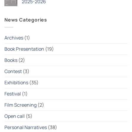
2025-2026
συλλογικός
Nέοι
φακός
κύκλοι
Δεν
στην
σεμιναρίων
υπάρχουν
εποχή
στην
σχόλια
News Categories
της
(SSP)
στο
κρίσης
Φεβρουάριος
Stereosis
2026
|
Student
Photography
Archives
(1)
Exhibition
2025-
2026
Book Presentation
(19)
Books
(2)
Contest
(3)
Exhibitions
(35)
Festival
(1)
Film Screening
(2)
Open call
(5)
Personal Narratives
(38)