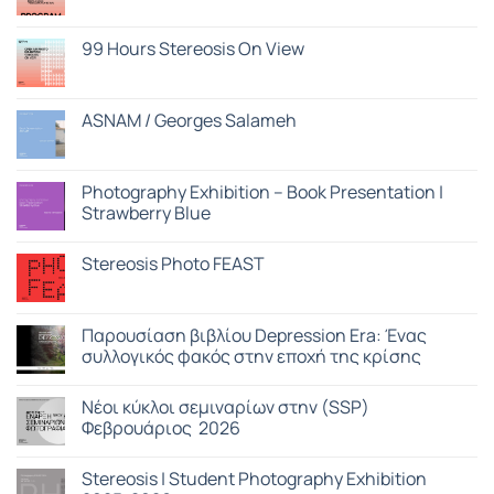
Δεν
υπάρχουν
σχόλια
στο
99 Hours Stereosis On View
99
Hours
Δεν
Stereosis
υπάρχουν
On
σχόλια
View
στο
ASNAM / Georges Salameh
Program
99
Hours
Δεν
Stereosis
υπάρχουν
On
σχόλια
View
στο
Photography Exhibition – Book Presentation |
ASNAM
Strawberry Blue
/
Georges
Δεν
Salameh
υπάρχουν
Stereosis Photo FEAST
σχόλια
στο
Δεν
Photography
υπάρχουν
Exhibition
σχόλια
–
στο
Παρουσίαση βιβλίου Depression Era: Ένας
Book
Stereosis
Presentation
συλλογικός φακός στην εποχή της κρίσης
Photo
|
FEAST
Strawberry
Δεν
Blue
υπάρχουν
Nέοι κύκλοι σεμιναρίων στην (SSP)
σχόλια
στο
Φεβρουάριος 2026
Παρουσίαση
βιβλίου
Δεν
Depression
υπάρχουν
Stereosis | Student Photography Exhibition
Era:
σχόλια
Ένας
στο