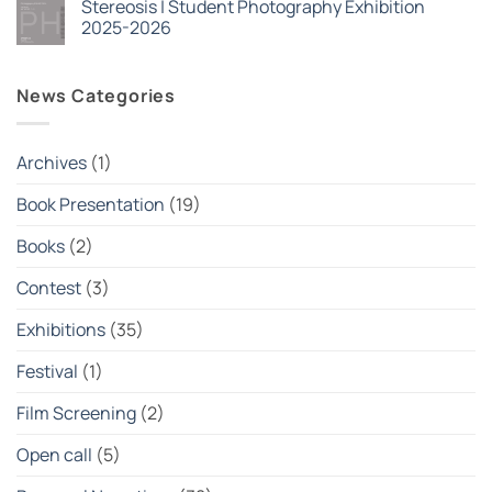
Stereosis | Student Photography Exhibition
Era:
σχόλια
Ένας
στο
2025-2026
συλλογικός
Nέοι
φακός
κύκλοι
Δεν
στην
σεμιναρίων
υπάρχουν
εποχή
στην
σχόλια
News Categories
της
(SSP)
στο
κρίσης
Φεβρουάριος
Stereosis
2026
|
Student
Photography
Archives
(1)
Exhibition
2025-
2026
Book Presentation
(19)
Books
(2)
Contest
(3)
Exhibitions
(35)
Festival
(1)
Film Screening
(2)
Open call
(5)