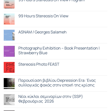
Δεν
υπάρχουν
σχόλια
στο
99 Hours Stereosis On View
99
Hours
Δεν
Stereosis
υπάρχουν
On
σχόλια
View
στο
ASNAM / Georges Salameh
Program
99
Hours
Δεν
Stereosis
υπάρχουν
On
σχόλια
View
στο
Photography Exhibition – Book Presentation |
ASNAM
Strawberry Blue
/
Georges
Δεν
Salameh
υπάρχουν
Stereosis Photo FEAST
σχόλια
στο
Δεν
Photography
υπάρχουν
Exhibition
σχόλια
–
στο
Παρουσίαση βιβλίου Depression Era: Ένας
Book
Stereosis
Presentation
συλλογικός φακός στην εποχή της κρίσης
Photo
|
FEAST
Strawberry
Δεν
Blue
υπάρχουν
Nέοι κύκλοι σεμιναρίων στην (SSP)
σχόλια
στο
Φεβρουάριος 2026
Παρουσίαση
βιβλίου
Δεν
Depression
υπάρχουν