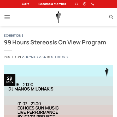
Μετάβαση
Cart
Become a Member
στο
περιεχόμενο
EXHIBITIONS
99 Hours Stereosis On View Program
POSTED ON
29 ΙΟΥΝΊΟΥ 2026
BY
STEREOSIS
29
Ιούν