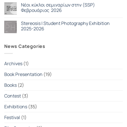
Blue
υπάρχουν
Nέοι κύκλοι σεμιναρίων στην (SSP)
σχόλια
στο
Φεβρουάριος 2026
Παρουσίαση
βιβλίου
Δεν
Depression
υπάρχουν
Stereosis | Student Photography Exhibition
Era:
σχόλια
Ένας
στο
2025-2026
συλλογικός
Nέοι
φακός
κύκλοι
Δεν
στην
σεμιναρίων
υπάρχουν
εποχή
στην
σχόλια
News Categories
της
(SSP)
στο
κρίσης
Φεβρουάριος
Stereosis
2026
|
Student
Photography
Archives
(1)
Exhibition
2025-
2026
Book Presentation
(19)
Books
(2)
Contest
(3)
Exhibitions
(35)
Festival
(1)