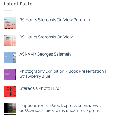
Latest Posts
99 Hours Stereosis On View Program
Δεν
υπάρχουν
σχόλια
στο
99 Hours Stereosis On View
99
Hours
Δεν
Stereosis
υπάρχουν
On
σχόλια
View
στο
ASNAM / Georges Salameh
Program
99
Hours
Δεν
Stereosis
υπάρχουν
On
σχόλια
View
στο
Photography Exhibition – Book Presentation |
ASNAM
Strawberry Blue
/
Georges
Δεν
Salameh
υπάρχουν
Stereosis Photo FEAST
σχόλια
στο
Δεν
Photography
υπάρχουν
Exhibition
σχόλια
–
στο
Παρουσίαση βιβλίου Depression Era: Ένας
Book
Stereosis
Presentation
συλλογικός φακός στην εποχή της κρίσης
Photo
|
FEAST
Strawberry
Δεν