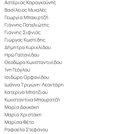
Αστέριος Καραγκούνης
Βασίλειος Μιχαλές
Γεωργία Μπακιρτζή
Γιάννης Πατελιώτης
Γιάννης Σιφνιός
Γιώργος Κωστίδης
Δήμητρα Κυρικλίδου
Ηρώ Γαϊτανίδου
Θεοδώρα Κωνσταντινίδου
Ίνη Γεόγλου
Ισιδώρα Ορφανίδου
Ιωάννα Τριγώνη-Λεοντάρη
Κατερίνα Μπάτζιου
Κωνσταντίνα Μπουρατζή
Μαρία Δουκάκη
Μαρία Χριστάκη
Μαρίσα Φέτο
Ραφαέλα Στεφάνου