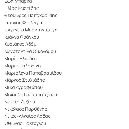
Ζωή Μπάρκα
Ηλίας Κωστίδης
Θεόδωρος Παπαχαρίσης
Ιάσονας Φριλίγγος
Ιφιγένεια Μπαντηγιώργη
Ιωάννα Φράγκου
Κυριάκος Αδάμ
Κωνσταντίνα Οικονόμου
Μαρία Ηλιάδου
Μαρία Παλαχάνη
Μαριαλένα Παπαβραμίδου
Μάρκος Στυλιάδης
Μίκα Αγραφιώτου
Μιχαέλα Τσορμπατζίδου
Νάντια Ζέζιου
Νικόλαος Παρθένης
Νίκος-Αλκαίος Λάδας
Όθωνας Ψάλτογλου