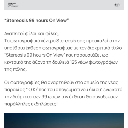
“Stereosis 99 hours On View”
Αγαπητοί φίλοι και φίλες,
Το φωτογραφικό κέντρο Stereosis σας προσκαλεί στην
υπαίθρια έκθεση φωτογραφίας με τον διακριτικό τίτλο
“Stereosis 99 hours On View” και παρουσιάζει ως
κεντρικό της άξονα τη δουλειά 125 νέων φωτογράφων
της πόλης.
Οι φωτογραφίες θα αναρτηθούν στο σημείο της νέας
παραλίας “ Ο Κήπος του απογευματινού ήλιου” ενώ κατά
την διάρκεια των 99 ωρών την έκθεση θα συνοδεύουν
παράλληλες εκδηλώσεις!