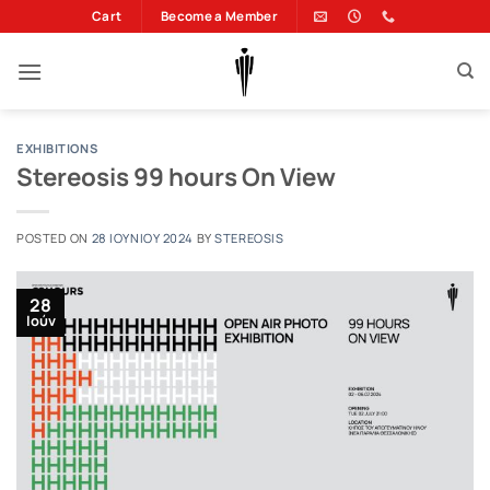
Μετάβαση
Cart
Become a Member
στο
περιεχόμενο
EXHIBITIONS
Stereosis 99 hours On View
POSTED ON
28 ΙΟΥΝΊΟΥ 2024
BY
STEREOSIS
28
Ιούν