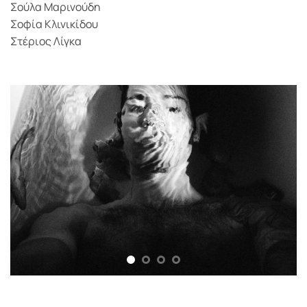
Σούλα Μαρινούδη
Σοφία Κλινικίδου
Στέριος Λίγκα
© Αππόλων Νικάκης