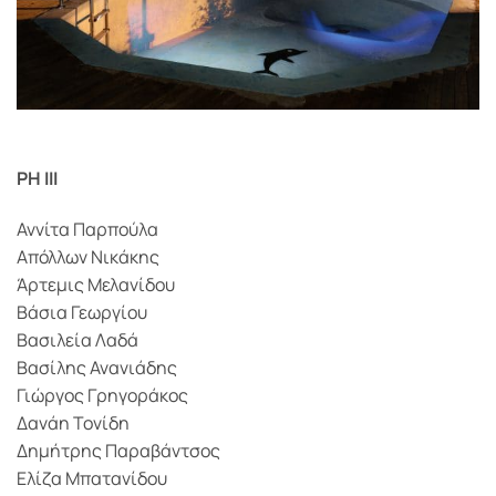
(C) Δαμιανός Γκριτζάλης
PH III
Αννίτα Παρπούλα
Απόλλων Νικάκης
Άρτεμις Μελανίδου
Βάσια Γεωργίου
Βασιλεία Λαδά
Βασίλης Ανανιάδης
Γιώργος Γρηγοράκος
Δανάη Τονίδη
Δημήτρης Παραβάντσος
Ελίζα Μπατανίδου