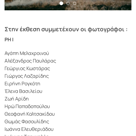
© Θάνος-Κωτσάκης
Στην έκθεση συμμετέχουν οι φωτογράφοι :
PH I
Αγάπη Μελαχροινού
Αλέξανδρος Παυλάρας
Γεώργιος Κωστάρας
Γιώργος Λαζαρίδης
Ειρήνη Ρογκότη
Έλενα Βασιλείου
Ζωή Αρίδη
Ηρώ Παπαδοπούλου
Θεοφανή Κολτσακίδου
Θωμάς Φασουλίδης
Ιωάννα Ελευθεριάδου