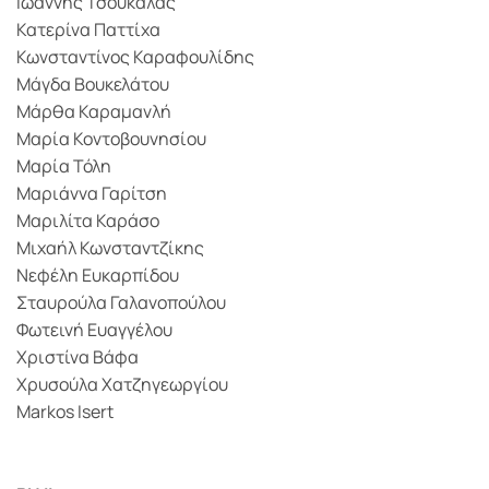
Ιωάννης Τσουκαλάς
Κατερίνα Παττίχα
Κωνσταντίνος Καραφουλίδης
Μάγδα Βουκελάτου
Μάρθα Καραμανλή
Μαρία Κοντοβουνησίου
Μαρία Τόλη
Μαριάννα Γαρίτση
Μαριλίτα Καράσο
Μιχαήλ Κωνσταντζίκης
Νεφέλη Ευκαρπίδου
Σταυρούλα Γαλανοπούλου
Φωτεινή Ευαγγέλου
Χριστίνα Βάφα
Χρυσούλα Χατζηγεωργίου
Markos Isert