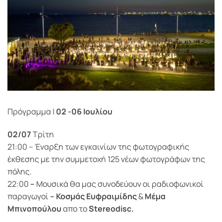
© Alexandros Litsardakis
Πρόγραμμα |
02 -06 Ιουλίου
02/07
Τρίτη
21:00 – Έναρξη των εγκαινίων της φωτογραφικής
έκθεσης με την συμμετοχή 125 νέων φωτογράφων της
πόλης.
22:00
–
Μουσικά θα μας συνοδεύουν οι ραδιοφωνικοί
παραγωγοί
– Κοσμάς Ευφραιμίδης
&
Μέμα
Μπινοπούλου
απο το
Stereodisc.