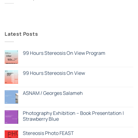
Latest Posts
99 Hours Stereosis On View Program
Δεν
υπάρχουν
σχόλια
στο
99 Hours Stereosis On View
99
Hours
Δεν
Stereosis
υπάρχουν
On
σχόλια
View
στο
ASNAM / Georges Salameh
Program
99
Hours
Δεν
Stereosis
υπάρχουν
On
σχόλια
View
στο
Photography Exhibition – Book Presentation |
ASNAM
Strawberry Blue
/
Georges
Δεν
Salameh
υπάρχουν
Stereosis Photo FEAST
σχόλια
στο