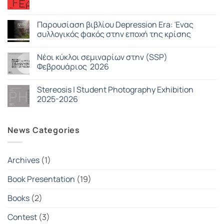
Δεν
Photography
υπάρχουν
Exhibition
σχόλια
–
στο
Παρουσίαση βιβλίου Depression Era: Ένας
Book
Stereosis
Presentation
συλλογικός φακός στην εποχή της κρίσης
Photo
|
FEAST
Strawberry
Δεν
Blue
υπάρχουν
Nέοι κύκλοι σεμιναρίων στην (SSP)
σχόλια
στο
Φεβρουάριος 2026
Παρουσίαση
βιβλίου
Δεν
Depression
υπάρχουν
Stereosis | Student Photography Exhibition
Era:
σχόλια
Ένας
στο
2025-2026
συλλογικός
Nέοι
φακός
κύκλοι
Δεν
στην
σεμιναρίων
υπάρχουν
εποχή
στην
σχόλια
News Categories
της
(SSP)
στο
κρίσης
Φεβρουάριος
Stereosis
2026
|
Student
Photography
Archives
(1)
Exhibition
2025-
2026
Book Presentation
(19)
Books
(2)
Contest
(3)