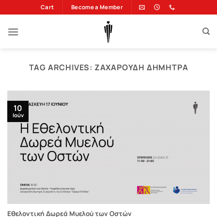
Μετάβαση
Cart
Become a Member
στο
περιεχόμενο
TAG ARCHIVES:
ΖΑΧΑΡΟΎΔΗ ΔΉΜΗΤΡΑ
10
Ιούν
Εθελοντική Δωρεά Μυελού των Οστών