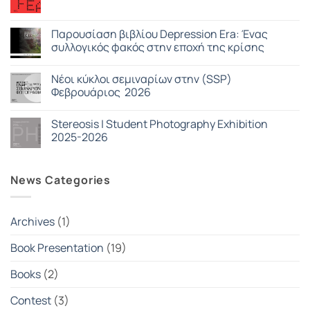
Δεν
Photography
υπάρχουν
Exhibition
σχόλια
–
στο
Παρουσίαση βιβλίου Depression Era: Ένας
Book
Stereosis
Presentation
συλλογικός φακός στην εποχή της κρίσης
Photo
|
FEAST
Strawberry
Δεν
Blue
υπάρχουν
Nέοι κύκλοι σεμιναρίων στην (SSP)
σχόλια
στο
Φεβρουάριος 2026
Παρουσίαση
βιβλίου
Δεν
Depression
υπάρχουν
Stereosis | Student Photography Exhibition
Era:
σχόλια
Ένας
στο
2025-2026
συλλογικός
Nέοι
φακός
κύκλοι
Δεν
στην
σεμιναρίων
υπάρχουν
εποχή
στην
σχόλια
News Categories
της
(SSP)
στο
κρίσης
Φεβρουάριος
Stereosis
2026
|
Student
Photography
Archives
(1)
Exhibition
2025-
2026
Book Presentation
(19)
Books
(2)
Contest
(3)