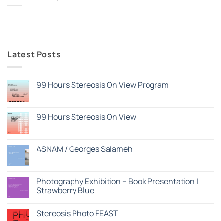
Latest Posts
99 Hours Stereosis On View Program
Δεν
υπάρχουν
σχόλια
στο
99 Hours Stereosis On View
99
Hours
Δεν
Stereosis
υπάρχουν
On
σχόλια
View
στο
ASNAM / Georges Salameh
Program
99
Hours
Δεν
Stereosis
υπάρχουν
On
σχόλια
View
στο
Photography Exhibition – Book Presentation |
ASNAM
Strawberry Blue
/
Georges
Δεν
Salameh
υπάρχουν
Stereosis Photo FEAST
σχόλια
στο