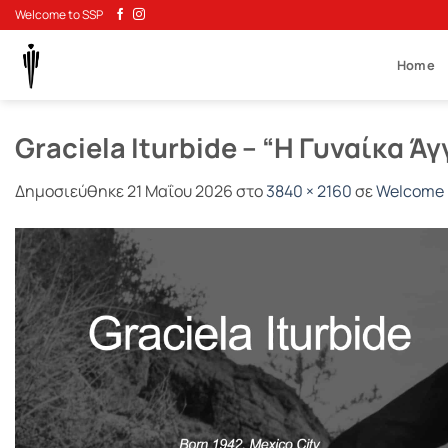
Μετάβαση
Welcome to SSP
στο
περιεχόμενο
Home
Graciela Iturbide – “Η Γυναίκα 
Δημοσιεύθηκε
21 Μαΐου 2026
στο
3840 × 2160
σε
Welcome