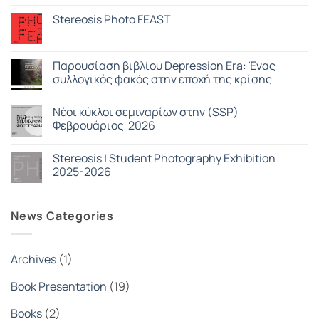
Δεν
Salameh
υπάρχουν
Stereosis Photo FEAST
σχόλια
στο
Δεν
Photography
υπάρχουν
Exhibition
σχόλια
–
στο
Παρουσίαση βιβλίου Depression Era: Ένας
Book
Stereosis
Presentation
συλλογικός φακός στην εποχή της κρίσης
Photo
|
FEAST
Strawberry
Δεν
Blue
υπάρχουν
Nέοι κύκλοι σεμιναρίων στην (SSP)
σχόλια
στο
Φεβρουάριος 2026
Παρουσίαση
βιβλίου
Δεν
Depression
υπάρχουν
Stereosis | Student Photography Exhibition
Era:
σχόλια
Ένας
στο
2025-2026
συλλογικός
Nέοι
φακός
κύκλοι
Δεν
στην
σεμιναρίων
υπάρχουν
εποχή
στην
σχόλια
News Categories
της
(SSP)
στο
κρίσης
Φεβρουάριος
Stereosis
2026
|
Student
Photography
Archives
(1)
Exhibition
2025-
2026
Book Presentation
(19)
Books
(2)