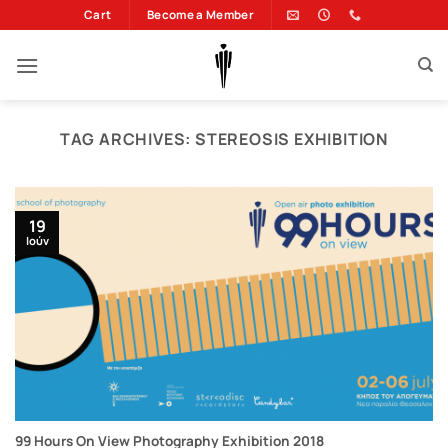
Μετάβαση
Cart
Become a Member
στο
περιεχόμενο
TAG ARCHIVES:
STEREOSIS EXHIBITION
19
Ιούν
99 Hours On View Photography Exhibition 2018