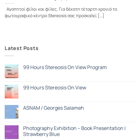
Αγαπητοί φίλοι και φίλες, Για δέκατη τέταρτη χρονιά το
φωτογραφικό κέντρο Stereosis σας προσκαλεί [...]
Latest Posts
99 Hours Stereosis On View Program
Δεν
υπάρχουν
σχόλια
στο
99 Hours Stereosis On View
99
Hours
Δεν
Stereosis
υπάρχουν
On
σχόλια
View
στο
ASNAM / Georges Salameh
Program
99
Hours
Δεν
Stereosis
υπάρχουν
On
σχόλια
View
στο
Photography Exhibition – Book Presentation |
ASNAM
Strawberry Blue
/
Georges