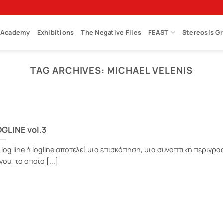
Academy
Exhibitions
The Negative Files
FEAST
Stereosis G
TAG ARCHIVES:
MICHAEL VELENIS
GLINE vol.3
 log line ή logline αποτελεί μια επισκόπηση, μια συνοπτική περιγρ
γου, το οποίο [...]