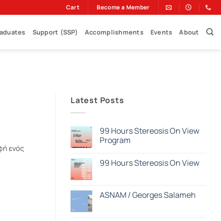
Cart
Become a Member
raduates
Support (SSP)
Accomplishments
Events
About
Latest Posts
99 Hours Stereosis On View
Program
αφή ενός
Δεν
υπάρχουν
99 Hours Stereosis On View
σχόλια
στο
Δεν
99
υπάρχουν
Hours
σχόλια
Stereosis
στο
ASNAM / Georges Salameh
On
99
View
Hours
Δεν
Program
Stereosis
υπάρχουν
On
σχόλια