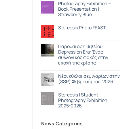
View
στο
Photography Exhibition –
ASNAM
Book Presentation |
/
Georges
Strawberry Blue
Salameh
Δεν
υπάρχουν
Stereosis Photo FEAST
σχόλια
στο
Δεν
Photography
υπάρχουν
Exhibition
σχόλια
–
στο
Παρουσίαση βιβλίου
Book
Stereosis
Presentation
Depression Era: Ένας
Photo
|
FEAST
συλλογικός φακός στην
Strawberry
Blue
εποχή της κρίσης
Δεν
υπάρχουν
Nέοι κύκλοι σεμιναρίων στην
σχόλια
στο
(SSP) Φεβρουάριος 2026
Παρουσίαση
βιβλίου
Δεν
Depression
υπάρχουν
Stereosis | Student
Era:
σχόλια
Ένας
στο
Photography Exhibition
συλλογικός
Nέοι
2025-2026
φακός
κύκλοι
στην
σεμιναρίων
Δεν
εποχή
στην
υπάρχουν
της
(SSP)
σχόλια
κρίσης
Φεβρουάριος
News Categories
στο
2026
Stereosis