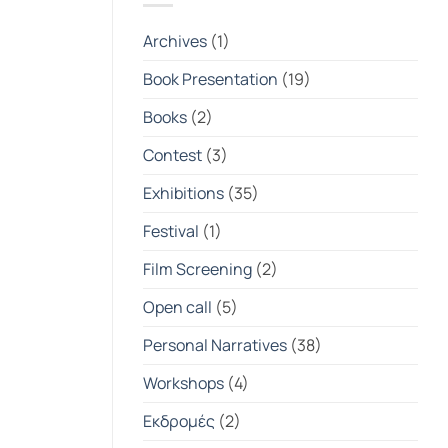
|
Student
Photography
Archives
(1)
Exhibition
2025-
2026
Book Presentation
(19)
Books
(2)
Contest
(3)
Exhibitions
(35)
Festival
(1)
Film Screening
(2)
Open call
(5)
Personal Narratives
(38)
Workshops
(4)
Εκδρομές
(2)