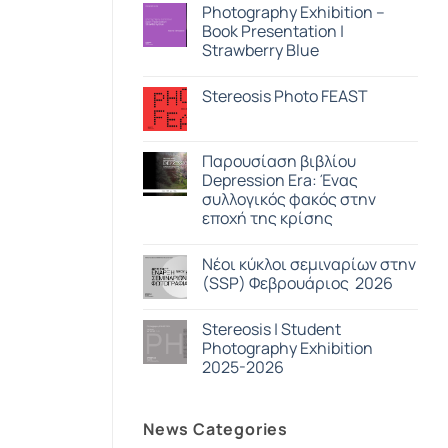
View
στο
Photography Exhibition –
ASNAM
Book Presentation |
/
Georges
Strawberry Blue
Salameh
Δεν
υπάρχουν
Stereosis Photo FEAST
σχόλια
στο
Δεν
Photography
υπάρχουν
Exhibition
σχόλια
–
στο
Παρουσίαση βιβλίου
Book
Stereosis
Presentation
Depression Era: Ένας
Photo
|
FEAST
συλλογικός φακός στην
Strawberry
Blue
εποχή της κρίσης
Δεν
υπάρχουν
Nέοι κύκλοι σεμιναρίων στην
σχόλια
στο
(SSP) Φεβρουάριος 2026
Παρουσίαση
βιβλίου
Δεν
Depression
υπάρχουν
Stereosis | Student
Era:
σχόλια
Ένας
στο
Photography Exhibition
συλλογικός
Nέοι
2025-2026
φακός
κύκλοι
στην
σεμιναρίων
Δεν
εποχή
στην
υπάρχουν
της
(SSP)
σχόλια
κρίσης
Φεβρουάριος
News Categories
στο
2026
Stereosis