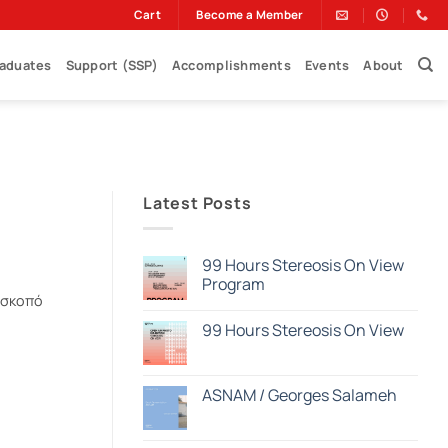
Cart
Become a Member
raduates
Support (SSP)
Accomplishments
Events
About
Latest Posts
99 Hours Stereosis On View
Program
 σκοπό
Δεν
υπάρχουν
99 Hours Stereosis On View
σχόλια
στο
Δεν
99
υπάρχουν
Hours
σχόλια
Stereosis
στο
ASNAM / Georges Salameh
On
99
View
Hours
Δεν
Program
Stereosis
υπάρχουν
On
σχόλια