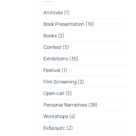
|
Student
Photography
Archives
(1)
Exhibition
2025-
2026
Book Presentation
(19)
Books
(2)
Contest
(3)
Exhibitions
(35)
Festival
(1)
Film Screening
(2)
Open call
(5)
Personal Narratives
(38)
Workshops
(4)
Εκδρομές
(2)