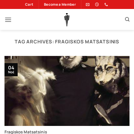
Μετάβαση
Cart
Become a Member
στο
περιεχόμενο
TAG ARCHIVES:
FRAGISKOS MATSATSINIS
04
Νοέ
Fragiskos Matsatsinis