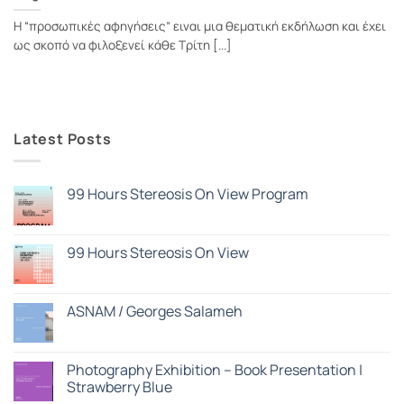
Η “προσωπικές αφηγήσεις” ειναι μια θεματική εκδήλωση και έχει
ως σκοπό να φιλοξενεί κάθε Τρίτη [...]
Latest Posts
99 Hours Stereosis On View Program
Δεν
υπάρχουν
σχόλια
στο
99 Hours Stereosis On View
99
Hours
Δεν
Stereosis
υπάρχουν
On
σχόλια
View
στο
ASNAM / Georges Salameh
Program
99
Hours
Δεν
Stereosis
υπάρχουν
On
σχόλια
View
στο
Photography Exhibition – Book Presentation |
ASNAM
Strawberry Blue
/
Georges