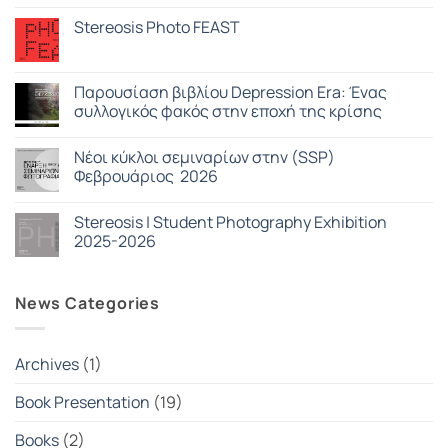
Δεν
Salameh
υπάρχουν
Stereosis Photo FEAST
σχόλια
στο
Δεν
Photography
υπάρχουν
Exhibition
σχόλια
–
στο
Παρουσίαση βιβλίου Depression Era: Ένας
Book
Stereosis
Presentation
συλλογικός φακός στην εποχή της κρίσης
Photo
|
FEAST
Strawberry
Δεν
Blue
υπάρχουν
Nέοι κύκλοι σεμιναρίων στην (SSP)
σχόλια
στο
Φεβρουάριος 2026
Παρουσίαση
βιβλίου
Δεν
Depression
υπάρχουν
Stereosis | Student Photography Exhibition
Era:
σχόλια
Ένας
στο
2025-2026
συλλογικός
Nέοι
φακός
κύκλοι
Δεν
στην
σεμιναρίων
υπάρχουν
εποχή
στην
σχόλια
News Categories
της
(SSP)
στο
κρίσης
Φεβρουάριος
Stereosis
2026
|
Student
Photography
Archives
(1)
Exhibition
2025-
2026
Book Presentation
(19)
Books
(2)