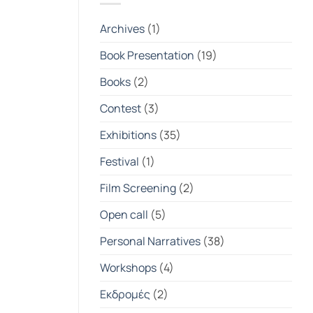
|
Student
Photography
Archives
(1)
Exhibition
2025-
2026
Book Presentation
(19)
Books
(2)
Contest
(3)
Exhibitions
(35)
Festival
(1)
Film Screening
(2)
Open call
(5)
Personal Narratives
(38)
Workshops
(4)
Εκδρομές
(2)