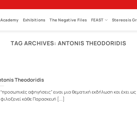
Academy
Exhibitions
The Negative Files
FEAST
Stereosis G
TAG ARCHIVES:
ANTONIS THEODORIDIS
tonis Theodoridis
 “προσωπικές αφηγήσεις” ειναι μια θεματική εκδήλωση και έχει ως
 φιλοξενεί κάθε Παρασκευή [...]