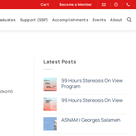
Cart
Become a Member
raduates
Support (SSP)
Accomplishments
Events
About
Latest Posts
99 Hours Stereosis On View
Program
 σκοπό
Δεν
υπάρχουν
99 Hours Stereosis On View
σχόλια
στο
Δεν
99
υπάρχουν
Hours
σχόλια
Stereosis
στο
ASNAM / Georges Salameh
On
99
View
Hours
Δεν
Program
Stereosis
υπάρχουν
On
σχόλια