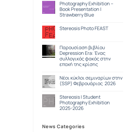
View
στο
Photography Exhibition –
ASNAM
Book Presentation |
/
Georges
Strawberry Blue
Salameh
Δεν
υπάρχουν
Stereosis Photo FEAST
σχόλια
στο
Δεν
Photography
υπάρχουν
Exhibition
σχόλια
–
στο
Παρουσίαση βιβλίου
Book
Stereosis
Presentation
Depression Era: Ένας
Photo
|
FEAST
συλλογικός φακός στην
Strawberry
Blue
εποχή της κρίσης
Δεν
υπάρχουν
Nέοι κύκλοι σεμιναρίων στην
σχόλια
στο
(SSP) Φεβρουάριος 2026
Παρουσίαση
βιβλίου
Δεν
Depression
υπάρχουν
Stereosis | Student
Era:
σχόλια
Ένας
στο
Photography Exhibition
συλλογικός
Nέοι
2025-2026
φακός
κύκλοι
στην
σεμιναρίων
Δεν
εποχή
στην
υπάρχουν
της
(SSP)
σχόλια
κρίσης
Φεβρουάριος
News Categories
στο
2026
Stereosis