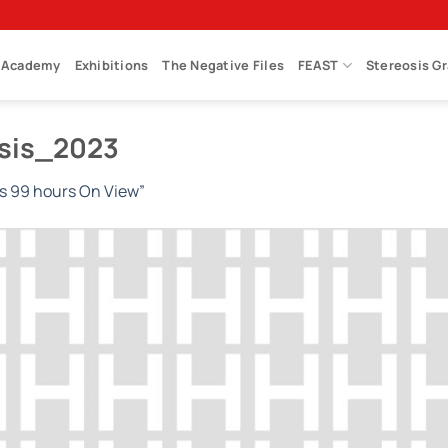
Academy
Exhibitions
The Negative Files
FEAST
Stereosis G
sis_2023
is 99 hours On View”