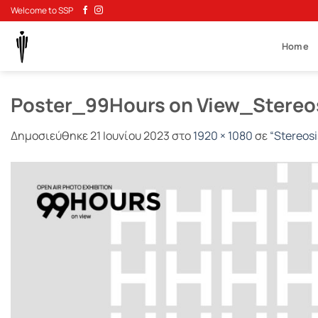
Μετάβαση
Welcome to SSP
στο
περιεχόμενο
Home
Poster_99Hours οn View_Stereo
Δημοσιεύθηκε
21 Ιουνίου 2023
στο
1920 × 1080
σε
“Stereos