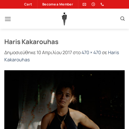
Μετάβαση
Cart
Become a Member
στο
περιεχόμενο
Haris Kakarouhas
Δημοσιεύθηκε
10 Απριλίου 2017
στο
470 × 470
σε
Haris
Kakarouhas