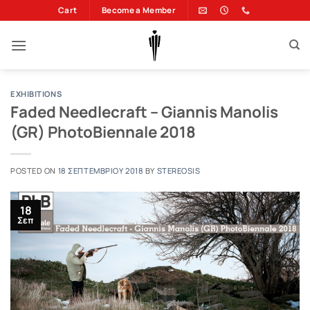
Μετάβαση
Cart
Become a Member
στο
περιεχόμενο
EXHIBITIONS
Faded Needlecraft – Giannis Manolis
(GR) PhotoBiennale 2018
POSTED ON
18 ΣΕΠΤΕΜΒΡΊΟΥ 2018
BY
STEREOSIS
18
Σεπ