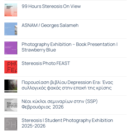
σχόλια
στο
99 Hours Stereosis On View
99
Hours
Δεν
Stereosis
υπάρχουν
On
σχόλια
View
στο
ASNAM / Georges Salameh
Program
99
Hours
Δεν
Stereosis
υπάρχουν
On
σχόλια
View
στο
Photography Exhibition – Book Presentation |
ASNAM
Strawberry Blue
/
Georges
Δεν
Salameh
υπάρχουν
Stereosis Photo FEAST
σχόλια
στο
Δεν
Photography
υπάρχουν
Exhibition
σχόλια
–
στο
Παρουσίαση βιβλίου Depression Era: Ένας
Book
Stereosis
Presentation
συλλογικός φακός στην εποχή της κρίσης
Photo
|
FEAST
Strawberry
Δεν
Blue
υπάρχουν
Nέοι κύκλοι σεμιναρίων στην (SSP)
σχόλια
στο
Φεβρουάριος 2026
Παρουσίαση
βιβλίου
Δεν
Depression
υπάρχουν
Stereosis | Student Photography Exhibition
Era:
σχόλια
Ένας
στο
2025-2026
συλλογικός
Nέοι