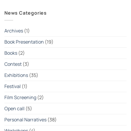
φακός
κύκλοι
Δεν
στην
σεμιναρίων
υπάρχουν
εποχή
στην
σχόλια
News Categories
της
(SSP)
στο
κρίσης
Φεβρουάριος
Stereosis
2026
|
Student
Photography
Archives
(1)
Exhibition
2025-
2026
Book Presentation
(19)
Books
(2)
Contest
(3)
Exhibitions
(35)
Festival
(1)
Film Screening
(2)
Open call
(5)
Personal Narratives
(38)
Workshops
(4)