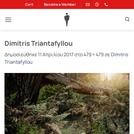
Μετάβαση
Cart
Become a Member
στο
περιεχόμενο
Dimitris Triantafyllou
Δημοσιεύθηκε
11 Απριλίου 2017
στο
479 × 479
σε
Dimitris
Triantafyllou