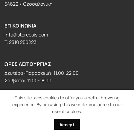
54622 • Θεσσαλονίκη
ΕΠΙΚΟΙΝΩΝΙΑ
info@stereosis.com
T. 2310 250223
ΩΡΕΣ ΛΕΙΤΟΥΡΓΙΑΣ
Δευτέρα-Παρασκευή: 11.00-22.00
Σαββατο: 11.00-18.00
This site uses cookies to offer you a better browsing
experience. By browsing this website, you agree to our
use of cookies.
Visa
PayPal
MasterCard
Cash
On
Accept
Copyright 2026 ©
stereosis photography
Delivery