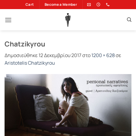
Μετάβαση
Cart
Become a Member
στο
περιεχόμενο
Chatzikyrou
Δημοσιεύθηκε
12 Δεκεμβρίου 2017
στο
1200 × 628
σε
Aristotelis Chatzikyrou