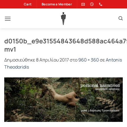
Μετάβαση
Cart
Become a Member
στο
περιεχόμενο
d0150b_e9e31554843648d588ac464a7f
mv1
Δημοσιεύθηκε
8 Απριλίου 2017
στο
960 × 360
σε
Antonis
Theodoridis