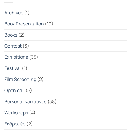
2026
|
Student
Photography
Archives
(1)
Exhibition
2025-
2026
Book Presentation
(19)
Books
(2)
Contest
(3)
Exhibitions
(35)
Festival
(1)
Film Screening
(2)
Open call
(5)
Personal Narratives
(38)
Workshops
(4)
Εκδρομές
(2)