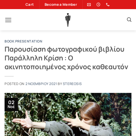
Μετάβαση
Cart
Become a Member
στο
περιεχόμενο
BOOK PRESENTATION
Παρουσίαση φωτογραφικού βιβλίου
Παράλληλη Κρίση : Ο
ακινητοποιημένος χρόνος καθεαυτόν
POSTED ON
2 ΝΟΕΜΒΡΊΟΥ 2021
BY
STEREOSIS
02
Νοέ