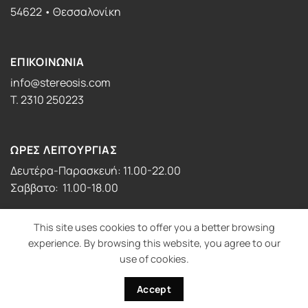
54622 • Θεσσαλονίκη
ΕΠΙΚΟΙΝΩΝΙΑ
info@stereosis.com
T. 2310 250223
ΩΡΕΣ ΛΕΙΤΟΥΡΓΙΑΣ
Δευτέρα-Παρασκευή: 11.00-22.00
Σαββατο: 11.00-18.00
This site uses cookies to offer you a better browsing
experience. By browsing this website, you agree to our
use of cookies.
Visa
PayPal
MasterCard
Cash
On
Accept
Copyright 2026 ©
stereosis photography
Delivery