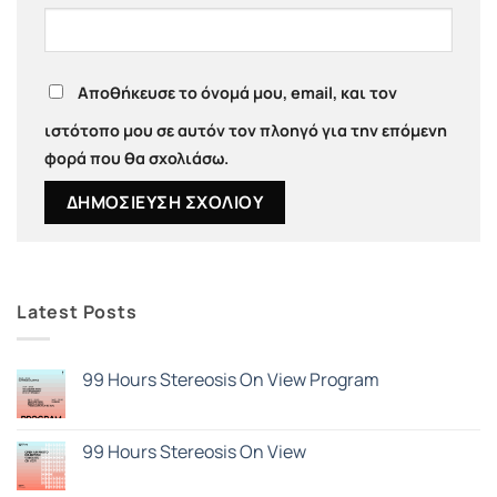
Αποθήκευσε το όνομά μου, email, και τον
ιστότοπο μου σε αυτόν τον πλοηγό για την επόμενη
φορά που θα σχολιάσω.
Latest Posts
99 Hours Stereosis On View Program
Δεν
υπάρχουν
σχόλια
στο
99 Hours Stereosis On View
99
Hours
Δεν
Stereosis
υπάρχουν