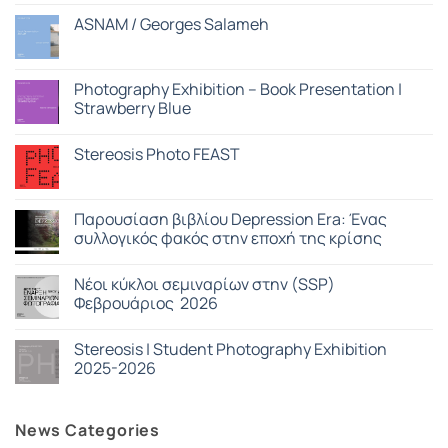
On
σχόλια
View
στο
ASNAM / Georges Salameh
Program
99
Hours
Δεν
Stereosis
υπάρχουν
On
σχόλια
View
στο
Photography Exhibition – Book Presentation |
ASNAM
Strawberry Blue
/
Georges
Δεν
Salameh
υπάρχουν
Stereosis Photo FEAST
σχόλια
στο
Δεν
Photography
υπάρχουν
Exhibition
σχόλια
–
στο
Παρουσίαση βιβλίου Depression Era: Ένας
Book
Stereosis
Presentation
συλλογικός φακός στην εποχή της κρίσης
Photo
|
FEAST
Strawberry
Δεν
Blue
υπάρχουν
Nέοι κύκλοι σεμιναρίων στην (SSP)
σχόλια
στο
Φεβρουάριος 2026
Παρουσίαση
βιβλίου
Δεν
Depression
υπάρχουν
Stereosis | Student Photography Exhibition
Era:
σχόλια
Ένας
στο
2025-2026
συλλογικός
Nέοι
φακός
κύκλοι
Δεν
στην
σεμιναρίων
υπάρχουν
εποχή
στην
σχόλια
News Categories
της
(SSP)
στο
κρίσης
Φεβρουάριος
Stereosis