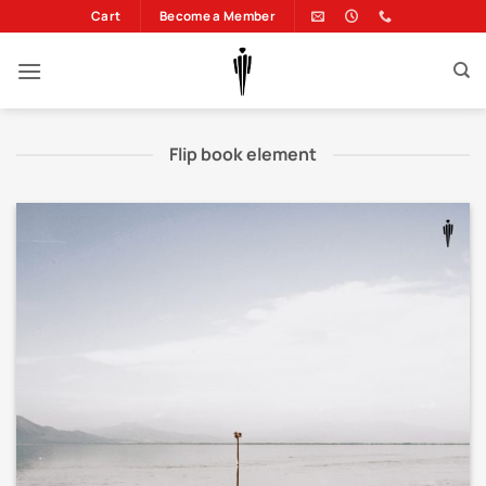
Μετάβαση
Cart
Become a Member
στο
περιεχόμενο
Flip book element