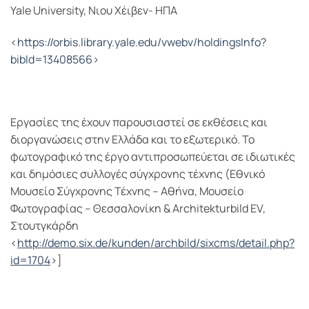
Yale University, Νιου Χέιβεν- ΗΠΑ
<
https://orbis.library.yale.edu/vwebv/holdingsInfo?
bibId=13408566
>
Εργασίες της έχουν παρουσιαστεί σε εκθέσεις και
διοργανώσεις στην Ελλάδα και το εξωτερικό. Το
φωτογραφικό της έργο αντιπροσωπεύεται σε ιδιωτικές
και δημόσιες συλλογές σύγχρονης τέχνης (Εθνικό
Μουσείο Σύγχρονης Τέχνης – Αθήνα, Μουσείο
Φωτογραφίας – Θεσσαλονίκη & Architekturbild EV,
Στουτγκάρδη
<
http
://
demo
.
six
.
de
/
kunden
/
archbild
/
sixcms
/
detail
.
php
?
id
=1704
>]