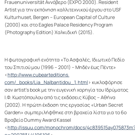
Frauenuniversität Αννόβερο (EXPO 2000). Resident
Artist για την εκπόνηση καλλιτεχνικού έργου στο USF
Kulturhuset, Bergen – European Capital of Culture
(2000) και στο Eagles Palace Residency Program
(Photography Edition) Χαλκιδική (2015).
H φωτογραφική ενότητα «Το Ασφαλές, Ιδιωτικό Πεδίο
του Σπιτιού μου (1996 – 2001) – Μηδέν έως Πέντε»
<
http
://
www
.
cubearteditions
.
com
/_
books
/
Lia
_
Nalbantidou
_1.
html
> κυκλοφόρησε
σαν artist’s book με την ευγενική χορηγία του Ιδρύματος
Ι.Φ. Κωστόπουλου από τις εκδόσεις Κύβος – Αθήνα
(2002). Η πρώτη έκδοση της εργασίας «Urban Secret
Garden» συμπεριλήφθηκε στη βραχεία λίστα για το 6ο
Βραβείο Dummy Award Kassel
<
http
://
issuu
.
com
/
monochrom
/
docs
/4
c
839515
ay
075873
m