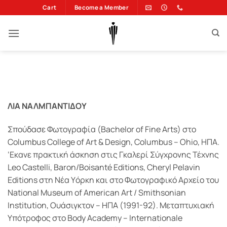
Μετάβαση
Cart
Become a Member
στο
περιεχόμενο
ΛΙΑ ΝΑΛΜΠΑΝΤΙΔΟΥ
Σπούδασε Φωτογραφία (Bachelor of Fine Arts) στο
Columbus College of Art & Design, Columbus – Ohio, ΗΠΑ.
‘Eκανε πρακτική άσκηση στις Γκαλερί Σύγχρονης Τέχνης
Leo Castelli, Baron/Boisanté Editions, Cheryl Pelavin
Editions στη Nέα Yόρκη και στο Φωτογραφικό Αρχείο του
National Museum of American Art / Smithsonian
Institution, Oυάσιγκτον – ΗΠΑ (1991-92). Μεταπτυχιακή
Υπότροφος στο Body Academy – Internationale