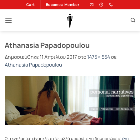
Μετάβαση
Cart
Become a Member
στο
περιεχόμενο
Athanasia Papadopoulou
Δημοσιεύθηκε
11 Απριλίου 2017
στο
1475 × 554
σε
Athanasia Papadopoulou
Οι ιχνηλασίες είναι κλειστές, αλλά μπορείτε να δημοσιεύσετε
ένα